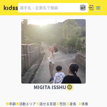
MIGITA ISSHU
年齢
活動エリア
話せる言語
性別
身長
体重