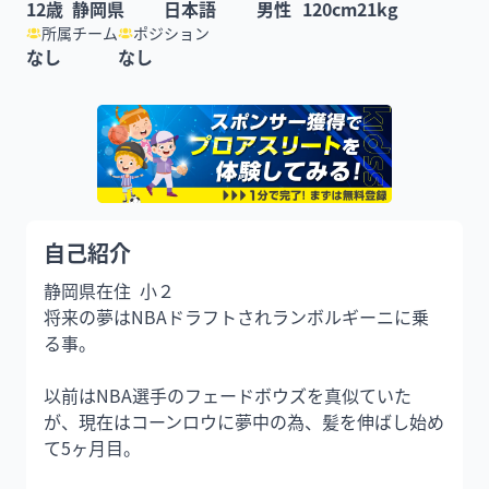
12
歳
静岡県
日本語
男性
120
cm
21
kg
所属チーム
ポジション
なし
なし
自己紹介
静岡県在住  小２

将来の夢はNBAドラフトされランボルギーニに乗
る事。

以前はNBA選手のフェードボウズを真似ていた
が、現在はコーンロウに夢中の為、髪を伸ばし始め
て5ヶ月目。
