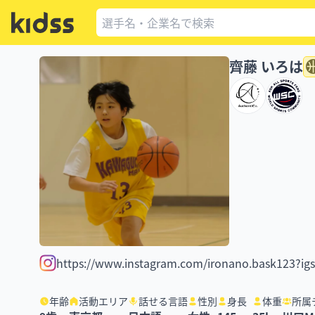
齊藤 いろは
https://www.instagram.com/ironano.bask12
年齢
活動エリア
話せる言語
性別
身長
体重
所属