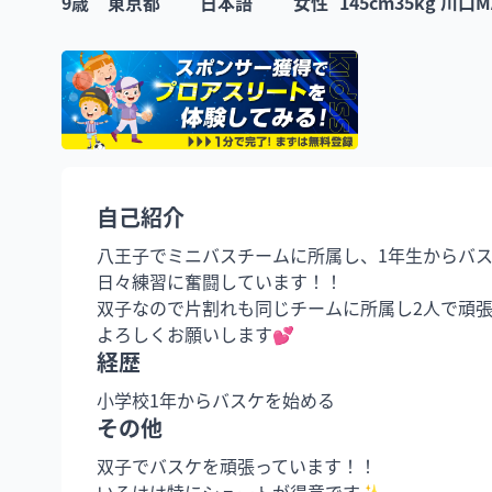
9
歳
東京都
日本語
女性
145
cm
35
kg
川口M
自己紹介
八王子でミニバスチームに所属し、1年生からバス
日々練習に奮闘しています！！

双子なので片割れも同じチームに所属し2人で頑張
よろしくお願いします💕
経歴
その他
双子でバスケを頑張っています！！

いろはは特にシュートが得意です✨
