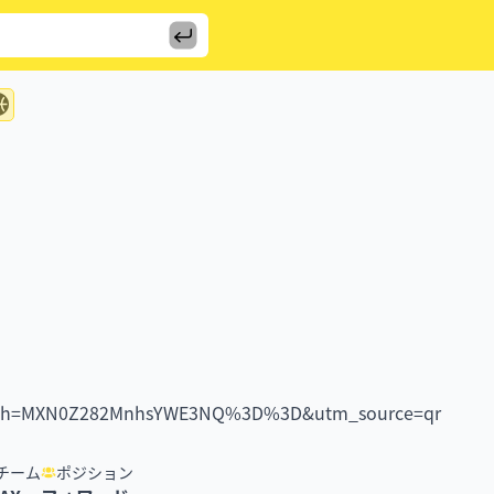
3?igsh=MXN0Z282MnhsYWE3NQ%3D%3D&utm_source=qr
チーム
ポジション