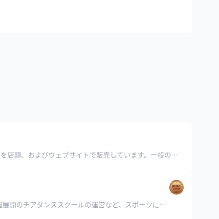
AutentiCo.【オーセンティコ】では、通常では入手困難なあらゆるスポーツの現役選手やレジェンドの直筆サイングッズを店頭、およびウェブサイトで販売しています。一般の方が独自で入手したサイン入り商品を販売しているのではなく、認定機関による直筆サインの証明書を発行していますので、安心してお買い求めいただけます。
海外スポーツサービス専門会社です！ 海外スポーツ観戦のチケット手配やスポーツ選手の直筆サイングッズの販売、全国展開のチアダンススクールの運営など、スポーツに関わるさまざまなサービスを提供しています！