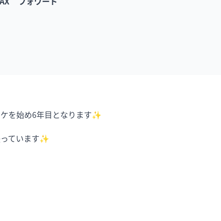
AX
フォワード
ケを始め6年目となります✨

っています✨
