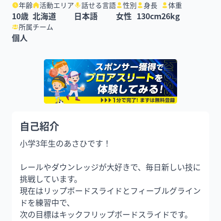
年齢
活動エリア
話せる言語
性別
身長
体重
10
歳
北海道
日本語
女性
130
cm
26
kg
所属チーム
個人
自己紹介
小学3年生のあさひです！

レールやダウンレッジが大好きで、毎日新しい技に
挑戦しています。

現在はリップボードスライドとフィーブルグライン
ドを練習中で、

次の目標はキックフリップボードスライドです。
