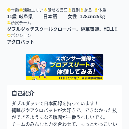
年齢
活動エリア
話せる言語
性別
身長
体重
11
歳
岐阜県
日本語
女性
128
cm
25
kg
所属チーム
ダブルダッチスクールクローバー、跳華舞姫、YELL!!
ポジション
アクロバット
自己紹介
ダブルダッチで日本記録を持っています！

縄跳びやアクロバットが大好きで、できなかった技
ができるようになる瞬間が一番うれしいです。

チームのみんなと力を合わせて、もっとかっこいい