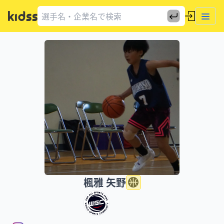
楓雅 矢野