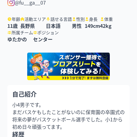
@fu__ga__07
年齢
活動エリア
話せる言語
性別
身長
体重
11
歳
長野県
日本語
男性
149
cm
42
kg
所属チーム
ポジション
ゆたかの
センター
自己紹介
小4男子です。

まだバスケもしたことがないのに保育園の卒園式の
将来の夢がバスケットボール選手でした。小1から
初め日々頑張ってます。
経歴