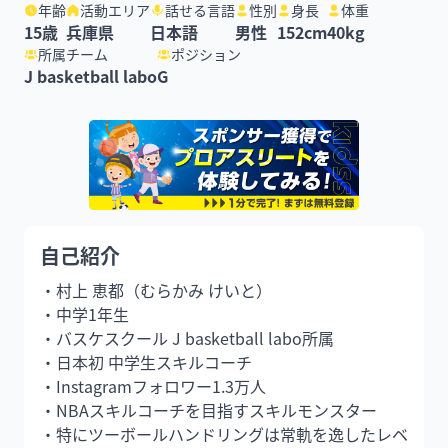
年齢
活動エリア
話せる言語
性別
身長
体重
15
歳
兵庫県
日本語
男性
152
cm
40
kg
所属チーム
ポジション
J basketball labo
G
自己紹介
・村上 恵都（むらかみ けいと）

・中学1年生

・バスケスクール J basketball labo所属

・日本初 中学生スキルコーチ

・Instagramフォロワー1.3万人

・NBAスキルコーチを目指すスキルモンスター

・特にツーボールハンドリングは常軌を逸したレベ