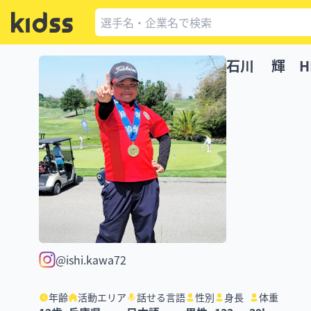
石川 輝 HI
@ishi.kawa72
年齢
活動エリア
話せる言語
性別
身長
体重