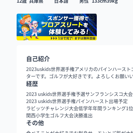
12
歳
兵庫県
日本語
男性
133
cm
39
kg
自己紹介
2023uskids世界選手権アメリカのパインハ
ターです。ゴルフが大好きです。よろしくお願い
経歴
2023 uskids世界選手権予選サンフランシスコ大会
2023 uskids世界選手権パインハースト出場予定

ラビッツチャレンジ大会低学年年間ランキング1位
関西小学生ゴルフ大会決勝進出
その他
食べることが大好きでお刺身サーモンとご飯が大