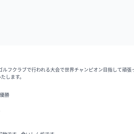
ーストゴルフクラブで行われる大会で世界チャンピオン目指して頑
いたします。
優勝



好物です。食いしん坊です。