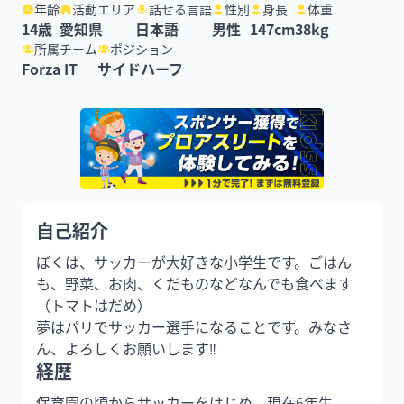
年齢
活動エリア
話せる言語
性別
身長
体重
14
歳
愛知県
日本語
男性
147
cm
38
kg
所属チーム
ポジション
Forza IT
サイドハーフ
自己紹介
ぼくは、サッカーが大好きな小学生です。ごはん
も、野菜、お肉、くだものなどなんでも食べます
（トマトはだめ）

夢はパリでサッカー選手になることです。みなさ
ん、よろしくお願いします‼︎
経歴
保育園の頃からサッカーをはじめ、現在6年生。
