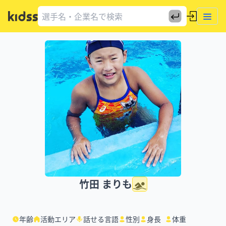
竹田 まりも
年齢
活動エリア
話せる言語
性別
身長
体重