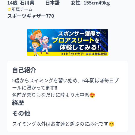
14
歳
石川県
日本語
女性
155
cm
49
kg
所属チーム
スポーツギャザー770
自己紹介
5歳からスイミングを習い始め、6年間ほぼ毎日プ
ールに浸かってます‼️

名前がまりもなだけに陸より水中派😍
経歴
その他
スイミング以外はお友達と遊ぶのに必死です😊