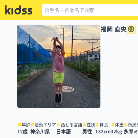
福岡 直央
年齢
活動エリア
話せる言語
性別
身長
体重
所属
12
歳
神奈川県
日本語
男性
132
cm
32
kg
多摩