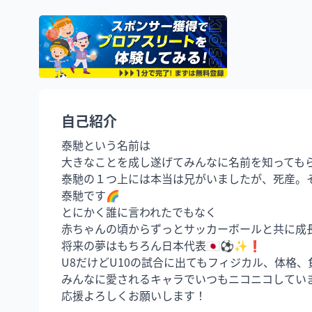
自己紹介
泰馳という名前は

大きなことを成し遂げてみんなに名前を知ってもら
泰馳の１つ上には本当は兄がいましたが、死産。
泰馳です🌈

とにかく誰に言われたでもなく

赤ちゃんの頃からずっとサッカーボールと共に成長
将来の夢はもちろん日本代表🇯🇵⚽️✨❗️

U8だけどU10の試合に出てもフィジカル、体格
みんなに愛されるキャラでいつもニコニコしていま
応援よろしくお願いします！
