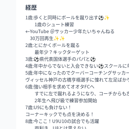
経歴
1歳:歩くと同時にボールを蹴り出す⚽️✨

　　1歳のシュート練習

←YouTube ＠サッカー少年たいちゃんねる

　30万回再生✨✨

2歳:とにかくボールを蹴る

　　最年少？キックターゲット

3歳:⚽️県代表国体選手のパパと⚽️

4歳:年中からでないと入会できない⚽️スクール
5歳:年中になったのでクーバーコーチングサッカー
ヴィッセル神戸の古橋亨梧選手に憧れて左足ばかり
6歳:強い相手を求めてオオタFCへ

　　すでに左で蹴れるようになり、コーチからも左
　　2年生へ飛び級で練習参加開始

7歳:U9にも負けない！

コーナーキックでも点を決める！

8歳:今ここ！U9U10の試合でも活躍

　　両利き、U8とは思えない
