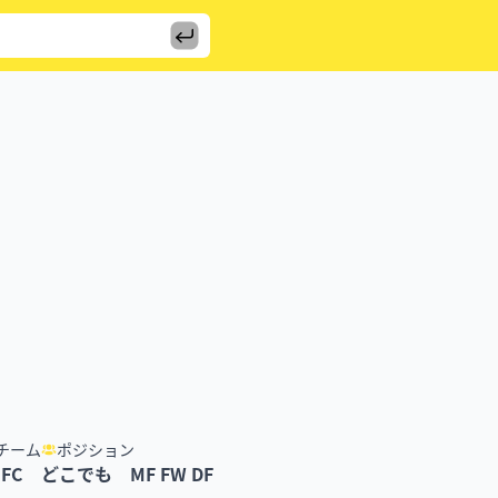
チーム
ポジション
FC
どこでも MF FW DF