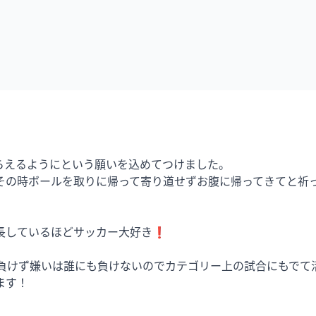
えるようにという願いを込めてつけました。

その時ボールを取りに帰って寄り道せずお腹に帰ってきてと祈
しているほどサッカー大好き❗️

、負けず嫌いは誰にも負けないのでカテゴリー上の試合にもでて活
す！
