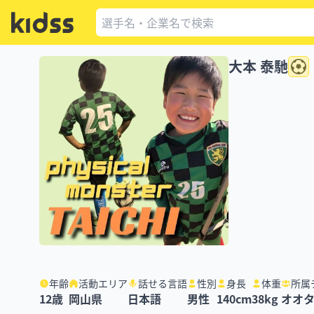
大本 泰馳
年齢
活動エリア
話せる言語
性別
身長
体重
所属
12
歳
岡山県
日本語
男性
140
cm
38
kg
オオタ