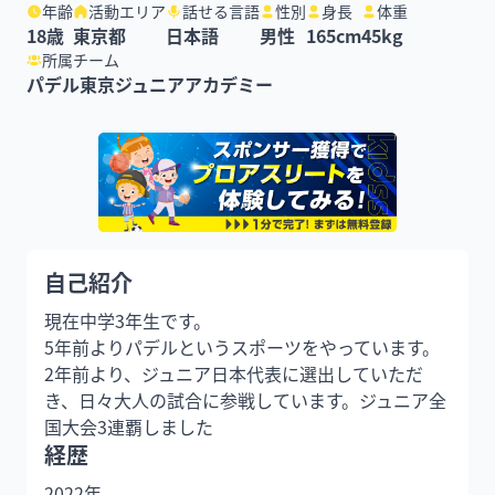
年齢
活動エリア
話せる言語
性別
身長
体重
18
歳
東京都
日本語
男性
165
cm
45
kg
所属チーム
パデル東京ジュニアアカデミー
自己紹介
現在中学3年生です。

5年前よりパデルというスポーツをやっています。

2年前より、ジュニア日本代表に選出していただ
き、日々大人の試合に参戦しています。ジュニア全
国大会3連覇しました
経歴
2022年
